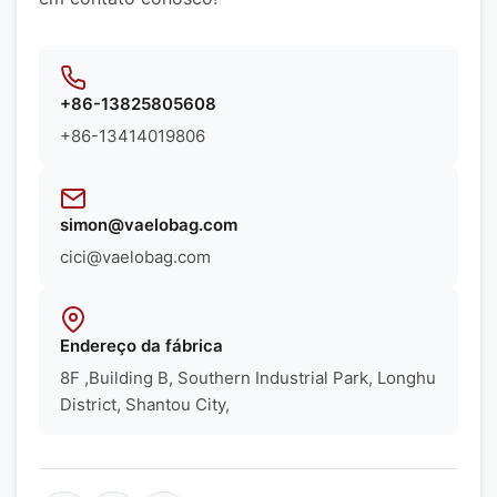
+86-13825805608
+86-13414019806
simon@vaelobag.com
cici@vaelobag.com
Endereço da fábrica
8F ,Building B, Southern Industrial Park, Longhu
District, Shantou City,