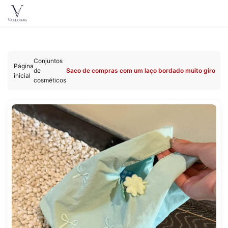
Vaelobag
Acessar
o
Conjuntos
conteúdo
Página
de
Saco de compras com um laço bordado muito giro
inicial
cosméticos